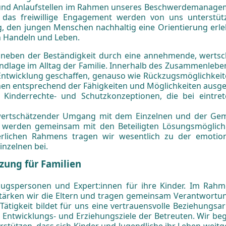
 und Anlaufstellen im Rahmen unseres Beschwerdemanagem
as freiwillige Engagement werden von uns unterstütz
, den jungen Menschen nachhaltig eine Orientierung erleb
n Handeln und Leben.
 neben der Beständigkeit durch eine annehmende, wertsch
rundlage im Alltag der Familie. Innerhalb des Zusammenle
Entwicklung geschaffen, genauso wie Rückzugsmöglichkeit
en entsprechend der Fähigkeiten und Möglichkeiten ausgeri
 Kinderrechte- und Schutzkonzeptionen, die bei eintre
 wertschätzender Umgang mit dem Einzelnen und der Gem
 werden gemeinsam mit den Beteiligten Lösungsmöglichk
erlichen Rahmens tragen wir wesentlich zu der emotion
inzelnen bei.
zung für Familien
ezugspersonen und Expert:innen für ihre Kinder. Im Rah
tärken wir die Eltern und tragen gemeinsam Verantwortun
ätigkeit bildet für uns eine vertrauensvolle Beziehungsarb
 Entwicklungs- und Erziehungsziele der Betreuten. Wir b