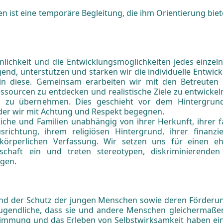
ist eine temporäre Begleitung, die ihm Orientierung biet
önlichkeit und die Entwicklungsmöglichkeiten jedes einze
gend, unterstützen und stärken wir die individuelle Entwick
in diese. Gemeinsam erarbeiten wir mit den Betreuten 
ssourcen zu entdecken und realistische Ziele zu entwicke
g zu übernehmen. Dies geschieht vor dem Hintergrund 
 der wir mit Achtung und Respekt begegnen.
liche und Familien unabhängig von ihrer Herkunft, ihrer 
usrichtung, ihrem religiösen Hintergrund, ihrer finanzie
 körperlichen Verfassung. Wir setzen uns für einen eh
llschaft ein und treten stereotypen, diskriminierend
egen.
und der Schutz der jungen Menschen sowie deren Förderun
 Jugendliche, dass sie und andere Menschen gleichermaß
stimmung und das Erleben von Selbstwirksamkeit haben ei